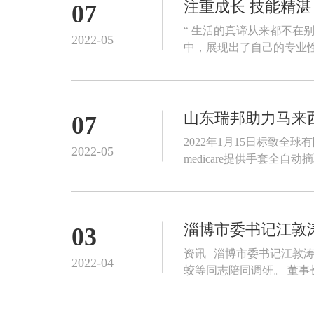
注重成长 技能精湛
07
“ 生活的真谛从来都不在别处 就在日常一点一滴奋斗里 ” 近日，在“莱茵科斯特杯”大赛中，我司电气工程师刘强在
2022-05
山东瑞邦助力马来西亚ic
07
2022年1月15日标致全球
2022-05
medicare提供手套全
淄博市委书记江敦
03
资讯 | 淄博市委书记江敦涛赴瑞邦调研 4月3日，淄博市委书记江敦涛同志到瑞邦自动
2022-04
蛟等同