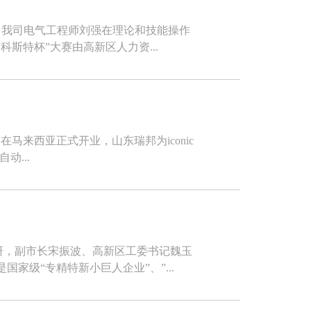
的专业性，以优异的成绩获得大赛机器人操作与编程赛项二等奖。 “莱茵科斯特杯”大赛由高新区人力资...
司）在马来西亚正式开业，山东瑞邦为iconic
动...
司是国家级“专精特新小巨人企业”、”...