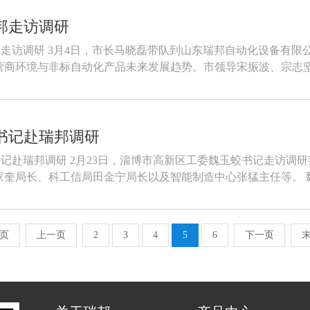
邦走访调研
瑞邦走访调研 3月4日，市长马晓磊带队到山东瑞邦自动化设备有
营商环境与非标自动化产品未来发展趋势。市领导宋振波、宗志
书记赴瑞邦调研
蛟书记赴瑞邦调研 2月23日，淄博市高新区工委魏玉蛟书记走访
科工信局田金宁局长以及智能制造中心张猛主任等。 魏书记等一行人来到一次性手套自动摘
页
上一页
2
3
4
5
6
下一页